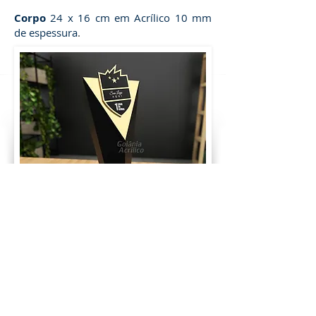
Corpo
24 x 16 cm em Acrílico 10 mm
de espessura
.
TROFÉU DE ACRÍLICO
CÓDIGO - G18
Corpo
32,5 x 6,5 cm de altura -
Impressão 3D com Sobreposição em