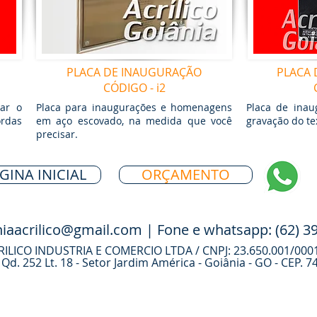
PLACA DE INAUGURAÇÃO
PLACA
CÓDIGO - i2
zar o
Placa para inaugurações e homenagens
Placa de ina
rdas
em aço escovado, na medida que você
gravação do te
precisar.
GINA INICIAL
ORÇAMENTO
niaacrilico@gmail.com
|
Fone e whatsapp:
(62) 3
ILICO INDUSTRIA E COMERCIO LTDA / CNPJ: 23.650.001/000
Qd. 252 Lt. 18 -
Setor Jardim América - Goiânia - GO - CEP. 7