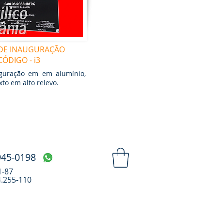
 DE INAUGURAÇÃO
CÓDIGO - i3
uguração em em alumínio,
xto em alto relevo.
945-0198
1-87
4.255-110